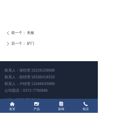
前一个：
夹板
ꄴ
后一个：
炉门
ꄲ
联系人：张经理 15226159888
联系人：邵经理 18336419333
联系人：卢经理 13346635999
公司固话：0372-7756686
传真：0372-7795910
낀
끡
뀴
끅
QQ：2700779651
首页
产品
新闻
电话
邮箱：ayhdgl@126.com
地址：河南省内黄县城东环路中段路东
豫公网安备41052702000256号
营业执照
技术支持：
商祺网络