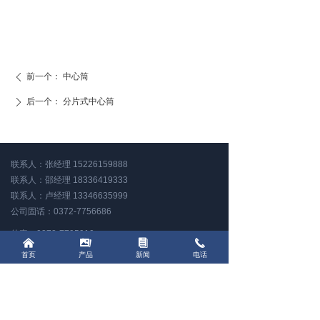
前一个：
中心筒
ꄴ
后一个：
分片式中心筒
ꄲ
联系人：张经理 15226159888
联系人：邵经理 18336419333
联系人：卢经理 13346635999
公司固话：0372-7756686
传真：0372-7795910
낀
끡
뀴
끅
QQ：2700779651
首页
产品
新闻
电话
邮箱：ayhdgl@126.com
地址：河南省内黄县城东环路中段路东
豫公网安备41052702000256号
营业执照
技术支持：
商祺网络